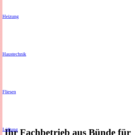
Heizung
Haustechnik
Fliesen
Ihr Fachbetrieb aus Bünde für
Lüftung