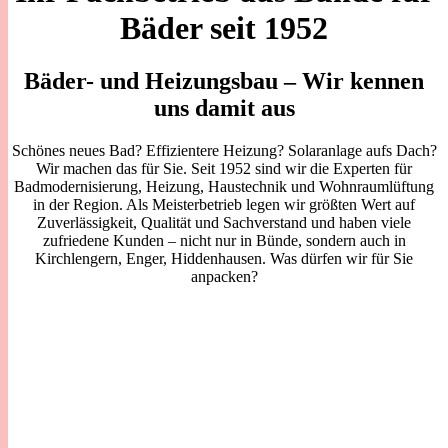
Bäder seit 1952
Bäder- und Heizungsbau – Wir kennen
uns damit aus
Schönes neues Bad? Effizientere Heizung? Solaranlage aufs Dach?
Wir machen das für Sie. Seit 1952 sind wir die Experten für
Badmodernisierung, Heizung, Haustechnik und Wohnraumlüftung
in der Region. Als Meisterbetrieb legen wir größten Wert auf
Zuverlässigkeit, Qualität und Sachverstand und haben viele
zufriedene Kunden – nicht nur in Bünde, sondern auch in
Kirchlengern, Enger, Hiddenhausen. Was dürfen wir für Sie
anpacken?
Modernisierung, Wartung
oder
Reparatur
– fragen
Sie uns.
Ob lang geplanter
Badumbau
oder die dringende
Reparatur
Ihrer
Heizung
– am besten rufen Sie uns einfach an. Unter 05223
2145
beraten wir Sie freundlich, gewissenhaft und ehrlich .
Besuchen Sie uns in unserer