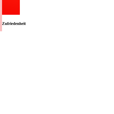
Zufriedenheit
Wir sind erst zufrieden, wenn Sie es sind
Besuchen Sie uns in der Ausstellung
Elements Herford
Zur Ausstellung
Besuchen Sie uns in der Ausstellung
Elements Bielefeld