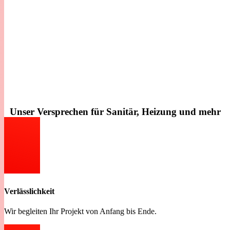
Ausstellung in Bünde.
Termine und Öffnungszeiten
nach Vereinbarung.
Oder Sie nutzen unser Kontaktformular und wir melden uns zeitnah
bei Ihnen.
Kontakt aufnehmen
Unser Versprechen für
Sanitär, Heizung
und
mehr
Verlässlichkeit
Wir begleiten Ihr Projekt von Anfang bis Ende.