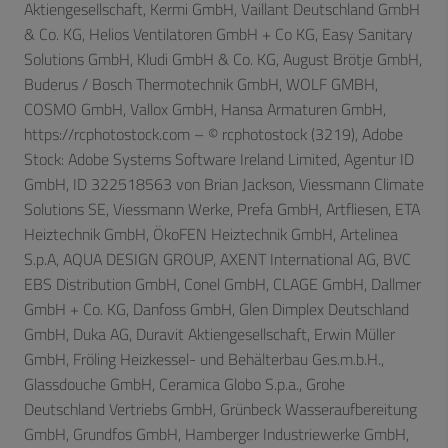
Aktiengesellschaft, Kermi GmbH, Vaillant Deutschland GmbH
& Co. KG, Helios Ventilatoren GmbH + Co KG, Easy Sanitary
Solutions GmbH, Kludi GmbH & Co. KG, August Brötje GmbH,
Buderus / Bosch Thermotechnik GmbH, WOLF GMBH,
COSMO GmbH, Vallox GmbH, Hansa Armaturen GmbH,
https://rcphotostock.com – © rcphotostock (3219), Adobe
Stock: Adobe Systems Software Ireland Limited, Agentur ID
GmbH, ID 322518563 von Brian Jackson, Viessmann Climate
Solutions SE, Viessmann Werke, Prefa GmbH, Artfliesen, ETA
Heiztechnik GmbH, ÖkoFEN Heiztechnik GmbH,
Artelinea
S.p.A,
AQUA DESIGN GROUP, AXENT International AG,
BVC
EBS Distribution GmbH,
Conel GmbH,
CLAGE GmbH, Dallmer
GmbH + Co. KG, Danfoss GmbH, Glen Dimplex Deutschland
GmbH, Duka AG, Duravit Aktiengesellschaft, Erwin Müller
GmbH, Fröling Heizkessel- und Behälterbau Ges.m.b.H.,
Glassdouche GmbH, Ceramica Globo S.p.a., Grohe
Deutschland Vertriebs GmbH, Grünbeck Wasseraufbereitung
GmbH,
Grundfos GmbH, Hamberger Industriewerke GmbH,