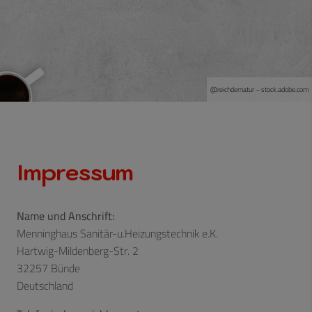
@r
eichdernatur
– stock.adobe.com
Impressum
Name und Anschrift:
Menninghaus Sanitär-u.Heizungstechnik e.K.
Hartwig-Mildenberg-Str. 2
32257 Bünde
Deutschland