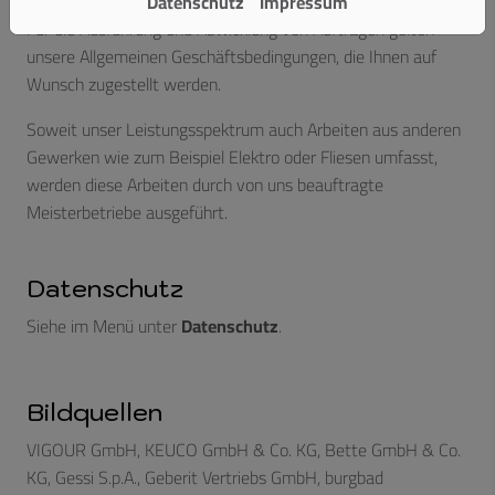
Datenschutz
Impressum
Für die Ausführung und Abwicklung von Aufträgen gelten
unsere Allgemeinen Geschäftsbedingungen, die Ihnen auf
Wunsch zugestellt werden.
Soweit unser Leistungsspektrum auch Arbeiten aus anderen
Gewerken wie zum Beispiel Elektro oder Fliesen umfasst,
werden diese Arbeiten durch von uns beauftragte
Meisterbetriebe ausgeführt.
Datenschutz
Siehe im Menü unter
Datenschutz
.
Bildquellen
VIGOUR GmbH, KEUCO GmbH & Co. KG, Bette GmbH & Co.
KG, Gessi S.p.A., Geberit Vertriebs GmbH, burgbad