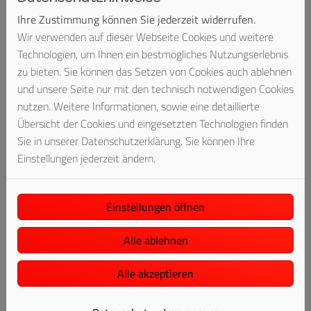
wenn Sie auf einen externen Link klicken, werden Daten zum
Ihre Zustimmung können Sie jederzeit widerrufen.
Linkziel übertragen. Dies ist aufgrund des dem Internet
Wir verwenden auf dieser Webseite Cookies und weitere
zugrunde liegenden Protokolls ((TCP/IP = TCP - Transfer
Technologien, um Ihnen ein bestmögliches Nutzungserlebnis
Control Protocol + IP - Internet Protocol) technisch
zu bieten. Sie können das Setzen von Cookies auch ablehnen
notwendig. Die übertragenen Daten sind insbesondere: Ihre
und unsere Seite nur mit den technisch notwendigen Cookies
IP-Adresse, der Zeitpunkt, zu dem Sie den Link angeklickt
nutzen. Weitere Informationen, sowie eine detaillierte
haben und die Seite, auf der Sie den Link angeklickt haben.
Übersicht der Cookies und eingesetzten Technologien finden
Sie in unserer Datenschutzerklärung. Sie können Ihre
Einstellungen jederzeit ändern.
Urheberschutz
Der gesamte Inhalt dieser Website ist urheberrechtlich
geschützt. Weitergabe, Veränderung, gewerbliche Nutzung,
Einstellungen öffnen
Vervielfältigung, Übermittlung, Veränderung oder Verwendung
auf anderen Webseiten, herunterladen von Daten,
Alle ablehnen
insbesondere von Fotos etc., ist untersagt.
Alle akzeptieren
Allgemeines