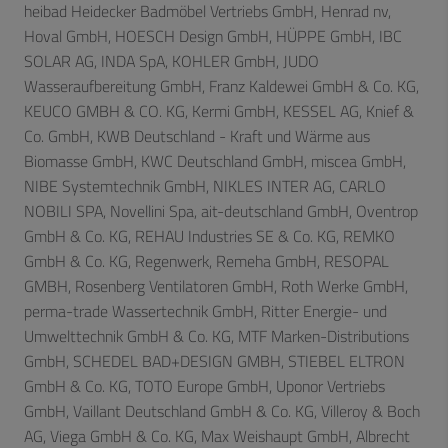
heibad Heidecker Badmöbel Vertriebs GmbH,
Henrad nv,
Hoval GmbH, HOESCH Design GmbH,
HÜPPE GmbH, IBC
SOLAR AG, INDA SpA,
KOHLER GmbH, JUDO
Wasseraufbereitung GmbH, Franz Kaldewei GmbH & Co. KG,
KEUCO GMBH & CO. KG, Kermi GmbH, KESSEL AG, Knief &
Co. GmbH, KWB Deutschland - Kraft und Wärme aus
Biomasse GmbH, KWC Deutschland GmbH, miscea GmbH,
NIBE Systemtechnik GmbH, NIKLES INTER AG, CARLO
NOBILI SPA, Novellini Spa, ait-deutschland GmbH, Oventrop
GmbH & Co. KG, REHAU Industries SE & Co. KG,
REMKO
GmbH & Co. KG, Regenwerk, Remeha GmbH, RESOPAL
GMBH, Rosenberg Ventilatoren GmbH, Roth Werke GmbH,
perma-trade Wassertechnik GmbH, Ritter Energie- und
Umwelttechnik GmbH & Co. KG, MTF Marken-Distributions
GmbH, SCHEDEL BAD+DESIGN GMBH, STIEBEL ELTRON
GmbH & Co. KG, TOTO Europe GmbH, Uponor Vertriebs
GmbH, Vaillant Deutschland GmbH & Co. KG, Villeroy & Boch
AG, Viega GmbH & Co. KG, Max Weishaupt GmbH,
Albrecht